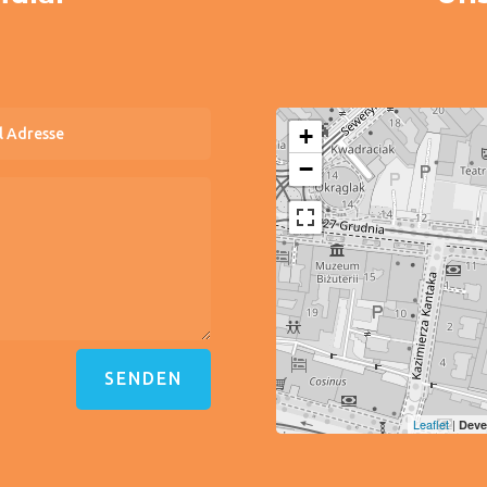
+
−
SENDEN
Leaflet
|
Deve