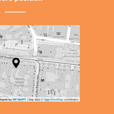
| Map data ©
OpenStreetMap
contributors
loped by
WP MAPIT